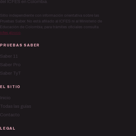
del ICFES en Colombia.
Sitio independiente con información orientativa sobre las
Pruebas Saber. No está afiliado al ICFES ni al Ministerio de
Educación de Colombia; para trámites oficiales consulta
icfes.gov.co
.
PRUEBAS SABER
Saber 11
Saber Pro
Saber TyT
EL SITIO
Inicio
Todas las guías
Contacto
LEGAL