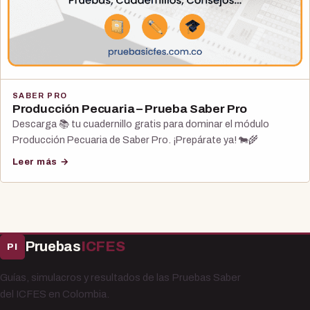
SABER PRO
Producción Pecuaria – Prueba Saber Pro
Descarga 📚 tu cuadernillo gratis para dominar el módulo
Producción Pecuaria de Saber Pro. ¡Prepárate ya! 🐄🌾
Leer más →
Pruebas
ICFES
PI
Guías, simulacros y resultados de las Pruebas Saber
del ICFES en Colombia.