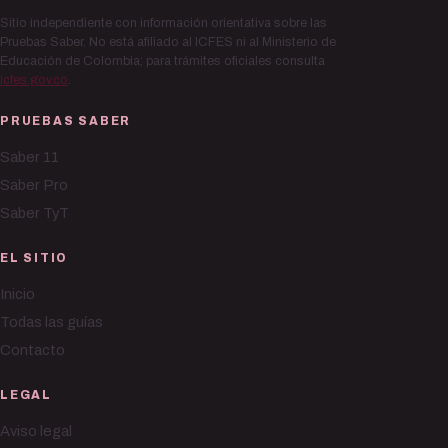
Sitio independiente con información orientativa sobre las
Pruebas Saber. No está afiliado al ICFES ni al Ministerio de
Educación de Colombia; para trámites oficiales consulta
icfes.gov.co
.
PRUEBAS SABER
Saber 11
Saber Pro
Saber TyT
EL SITIO
Inicio
Todas las guías
Contacto
LEGAL
Aviso legal