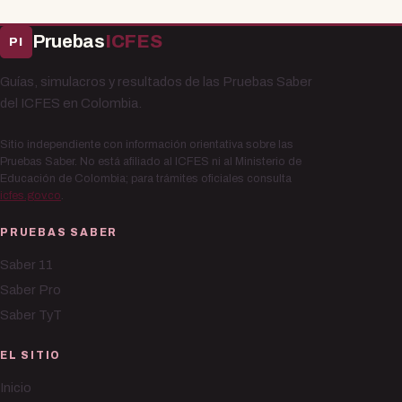
Pruebas
ICFES
PI
Guías, simulacros y resultados de las Pruebas Saber
del ICFES en Colombia.
Sitio independiente con información orientativa sobre las
Pruebas Saber. No está afiliado al ICFES ni al Ministerio de
Educación de Colombia; para trámites oficiales consulta
icfes.gov.co
.
PRUEBAS SABER
Saber 11
Saber Pro
Saber TyT
EL SITIO
Inicio